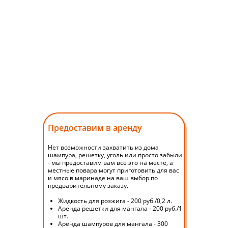
КОМФОРТНО
Мы создали все условия для того,
чтобы посещение площадки
оставило у вас самые приятные и
теплые воспоминания. Здесь
Предоставим в аренду
комфортно и тепло в любое
Нет возможности захватить из дома
время года
шампура, решетку, уголь или просто забыли
- мы предоставим вам всё это на месте, а
местные повара могут приготовить для вас
и мясо в маринаде на ваш выбор по
предварительному заказу.
Жидкость для розжига - 200 руб./0,2 л.
Аренда решетки для мангала - 200 руб./1
шт.
Аренда шампуров для мангала - 300