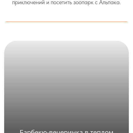
приключений и посетить зоопарк с Альпака.
Барбекю-вечеринка в теплом
домике с террасой
Подробнее
Забронировать
Барбекю-вечеринка на поляне
в беседке