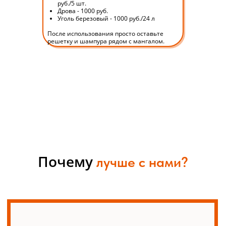
руб./5 шт.
Дрова - 1000 руб.
Уголь березовый - 1000 руб./24 л
После использования просто оставьте
решетку и шампура рядом с мангалом.
НЕ ТОЛЬКО ЕДА
Целый парк всесезонных
приключений, где стираются
границы между взрослыми и
Почему
детьми - озорничают все по
лучше с нами?
полной программе