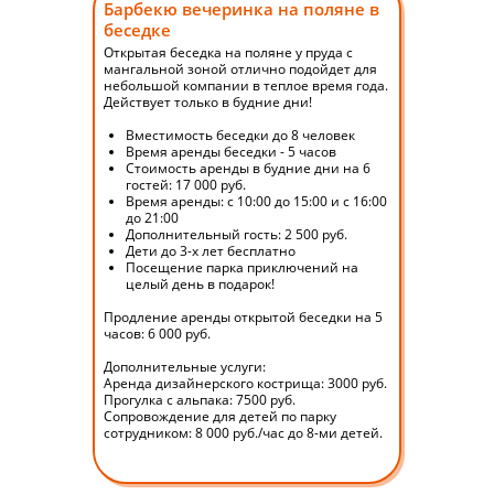
Барбекю вечеринка на поляне в
беседке
Открытая беседка на поляне у пруда с
мангальной зоной отлично подойдет для
небольшой компании в теплое время года.
ОСОБАЯ АТМОСФЕРА
Действует только в будние дни!
7 гектаров старинного финского
Вместимость беседки до 8 человек
Время аренды беседки - 5 часов
леса с волшебной вечерней
Стоимость аренды в будние дни на 6
подсветкой и шикарными
гостей: 17 000 руб.
Время аренды: с 10:00 до 15:00 и с 16:00
локациями для пополнения
до 21:00
семейного фотоальбома
Дополнительный гость: 2 500 руб.
Дети до 3-х лет бесплатно
Посещение парка приключений на
целый день в подарок!
Продление аренды открытой беседки на 5
часов: 6 000 руб.
Дополнительные услуги:
Аренда дизайнерского кострища: 3000 руб.
Прогулка с альпака: 7500 руб.
Сопровождение для детей по парку
сотрудником: 8 000 руб./час до 8-ми детей.